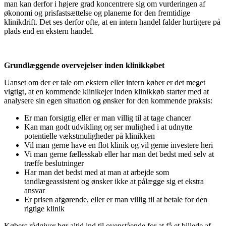
man kan derfor i højere grad koncentrere sig om vurderingen af
økonomi og prisfastsættelse og planerne for den fremtidige
klinikdrift. Det ses derfor ofte, at en intern handel falder hurtigere på
plads end en ekstern handel.
Grundlæggende overvejelser inden klinikkøbet
Uanset om der er tale om ekstern eller intern køber er det meget
vigtigt, at en kommende klinikejer inden klinikkøb starter med at
analysere sin egen situation og ønsker for den kommende praksis:
Er man forsigtig eller er man villig til at tage chancer
Kan man godt udvikling og ser mulighed i at udnytte
potentielle vækstmuligheder på klinikken
Vil man gerne have en flot klinik og vil gerne investere heri
Vi man gerne fællesskab eller har man det bedst med selv at
træffe beslutninger
Har man det bedst med at man at arbejde som
tandlægeassistent og ønsker ikke at pålægge sig et ekstra
ansvar
Er prisen afgørende, eller er man villig til at betale for den
rigtige klinik
Købers rådgiver bør altid ind til ovenstående for at få et billede af