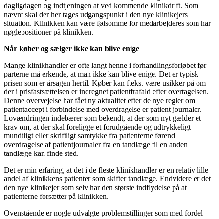
dagligdagen og indtjeningen at ved kommende klinikdrift. Som
nævnt skal der her tages udgangspunkt i den nye klinikejers
situation. Klinikken kan være følsomme for medarbejderes som har
nøglepositioner på klinikken.
Når køber og sælger ikke kan blive enige
Mange klinikhandler er ofte langt henne i forhandlingsforløbet før
parterne må erkende, at man ikke kan blive enige. Det er typisk
prisen som er årsagen hertil. Køber kan f.eks. være usikker på om
der i prisfastsættelsen er indregnet patientfrafald efter overtagelsen.
Denne overvejelse har fået ny aktualitet efter de nye regler om
patientaccept i forbindelse med overdragelse er patient journaler.
Lovændringen indebærer som bekendt, at der som nyt gælder et
krav om, at der skal foreligge et forudgående og udtrykkeligt
mundtligt eller skriftligt samtykke fra patienterne førend
overdragelse af patientjournaler fra en tandlæge til en anden
tandlæge kan finde sted.
Det er min erfaring, at det i de fleste klinikhandler er en relativ lille
andel af klinikkens patienter som skifter tandlæge. Endvidere er det
den nye klinikejer som selv har den største indflydelse på at
patienterne forsætter på klinikken.
Ovenstående er nogle udvalgte problemstillinger som med fordel