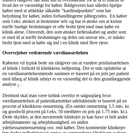
hvad der er væsentligt for køber. Rådgiveren kan således hjælpe
køber med at afdække såkaldte ”kardinalpunkter” som har
betydning for købet, inden forhandlingerne påbegyndes. En køber
som f.eks. ønsker at bestemme selv og har et ønske om at kunne
træffe hurtige beslutninger er ofte bedst tjent med man købe en
klinik alene. Omvendt, den som ønsker fællesskabet og andre som
er med til at træffe beslutninger og deles om ansvar mv., er måske
bedst tjent med at købe sig ind i en klinik med flere ejere.
Overvejelser vedrørende værdiansættelsen
Køberen vil typisk bede sin rådgiver om at vurdere prisfastsættelsen
af klinik i forhold til klinikkens indtjening. Det er min opfattelse at
en værdiansættelsesmetode sammen er baseret på en pris per patient
med tillæg af klinik udstyr er en væsentlig del er den grundlæggende
analyse
.
1.
Derimod skal man være kritisk overfor et salgsoplæg hvor
værdiansættelsen af patientkartoteket udelukkende er baseret på en
procent af klinikkens omsætning. (En samlet omsætning 3.5 mio. kr.
og goodwill procent på f.eks. 50 medfører en pris på 1.75 mio. kr.).
Dette skyldes, at den nuværende klinkejer jo kan have et helt andet
arbejdsmønster og arbejdshastighed, en anden
ydelsessammensætning osv. end køber. Den kommende klinikejer
bør derfor indledningsvis prøve at sammenligne klinikkens patient