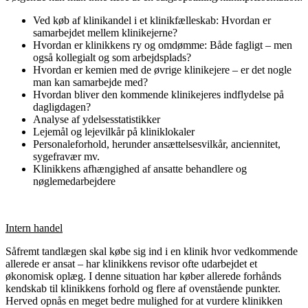
Ved køb af klinikandel i et klinikfælleskab: Hvordan er
samarbejdet mellem klinikejerne?
Hvordan er klinikkens ry og omdømme: Både fagligt – men
også kollegialt og som arbejdsplads?
Hvordan er kemien med de øvrige klinikejere – er det nogle
man kan samarbejde med?
Hvordan bliver den kommende klinikejeres indflydelse på
dagligdagen?
Analyse af ydelsesstatistikker
Lejemål og lejevilkår på kliniklokaler
Personaleforhold, herunder ansættelsesvilkår, anciennitet,
sygefravær mv.
Klinikkens afhængighed af ansatte behandlere og
nøglemedarbejdere
Intern handel
Såfremt tandlægen skal købe sig ind i en klinik hvor vedkommende
allerede er ansat – har klinikkens revisor ofte udarbejdet et
økonomisk oplæg. I denne situation har køber allerede forhånds
kendskab til klinikkens forhold og flere af ovenstående punkter.
Herved opnås en meget bedre mulighed for at vurdere klinikken