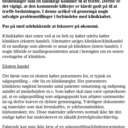
beslutninger som en tandlæge kommer til at træffe. Derfor er
det vigtigt, at den kommende klikejer er klædt godt på til at
træffe beslutningen. I denne artikel vil gennemgå nogle
udvalgte problemstillinger i forbindelse med klinikkøbet.
Pas på med udelukkende at fokusere på økonomi.
Klinikkøbet sker enten ved at en helt ny køber udefra køber
klinikken (ekstern handel). Alternativt sælges klinikken/klinikandel
til en tandlæge som allerede er ansat på klinikken (intern handel). I
nogle tilfælde er tandlægeassistenten ansat i hensigten om en senere
overtagelse af klinikken.
Ekstern handel
Det første som en ekstern køber præsenteres for, er typisk en
salgsopstilling – ofte fra en klinikmægler. Her præsenteres
klinikkens nøgletal herunder antal patienter omsætning og indtjening
antallet af medarbejdere m.v. Som køber skal man være opmærksom
på, at en salgsopstilling som udgangspunkt kun afslører summariske
tal og derfor kræver en dybere gennemgang. Yderligere dokumenter
og materialer som skal fremskaffes, er ydelsesstatistikker,
lejekontrakter, mv. Disse materialer udleveres normalt ikke før den
mulige køber har underskrevet en såkaldt
fortrolighedserklæring
.
Følgende kan man ikke læse af en salgsopstilling/klinikpræsentation: