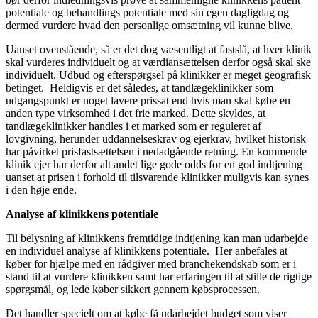
potentiale og behandlings potentiale med sin egen dagligdag og
dermed vurdere hvad den personlige omsætning vil kunne blive.
Uanset ovenstående, så er det dog væsentligt at fastslå, at hver klinik
skal vurderes individuelt og at værdiansættelsen derfor også skal ske
individuelt. Udbud og efterspørgsel på klinikker er meget geografisk
betinget. Heldigvis er det således, at tandlægeklinikker som
udgangspunkt er noget lavere prissat end hvis man skal købe en
anden type virksomhed i det frie marked. Dette skyldes, at
tandlægeklinikker handles i et marked som er reguleret af
lovgivning, herunder uddannelseskrav og ejerkrav, hvilket historisk
har påvirket prisfastsættelsen i nedadgående retning. En kommende
klinik ejer har derfor alt andet lige gode odds for en god indtjening
uanset at prisen i forhold til tilsvarende klinikker muligvis kan synes
i den høje ende.
Analyse af klinikkens potentiale
Til belysning af klinikkens fremtidige indtjening kan man udarbejde
en individuel analyse af klinikkens potentiale. Her anbefales at
køber for hjælpe med en rådgiver med branchekendskab som er i
stand til at vurdere klinikken samt har erfaringen til at stille de rigtige
spørgsmål, og lede køber sikkert gennem købsprocessen.
Det handler specielt om at købe få udarbejdet budget som viser